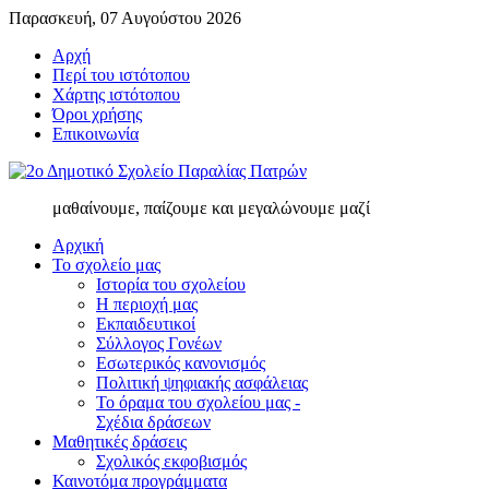
Παρασκευή, 07 Αυγούστου 2026
Αρχή
Περί του ιστότοπου
Χάρτης ιστότοπου
Όροι χρήσης
Επικοινωνία
μαθαίνουμε, παίζουμε και μεγαλώνουμε μαζί
Αρχική
Το σχολείο μας
Ιστορία του σχολείου
Η περιοχή μας
Εκπαιδευτικοί
Σύλλογος Γονέων
Εσωτερικός κανονισμός
Πολιτική ψηφιακής ασφάλειας
Το όραμα του σχολείου μας -
Σχέδια δράσεων
Μαθητικές δράσεις
Σχολικός εκφοβισμός
Καινοτόμα προγράμματα