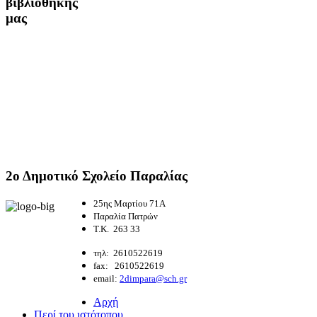
βιβλιοθήκης
μας
2ο
Δημοτικό Σχολείο Παραλίας
25ης Μαρτίου 71Α
Παραλία Πατρών
Τ.Κ. 263 33
τηλ: 2610522619
fax: 2610522619
email:
2dimpara@sch.gr
Αρχή
Περί του ιστότοπου