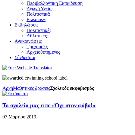
Περιβαλλοντική Εκπαίδευση
Αγωγή Υγείας
Πολιτιστικά
Erasmus+
Εκδηλώσεις
Πολιτιστικές
Αθλητικές
Ανακοινώσεις
Τρέχουσες
Αρχειοθετημένες
Σύνδεσμοι
Αρχή
Μαθητικές δράσεις
Σχολικός εκφοβισμός
Το σχολείο μας είπε «Όχι στον φόβο!»
07 Μαρτίου 2019
.