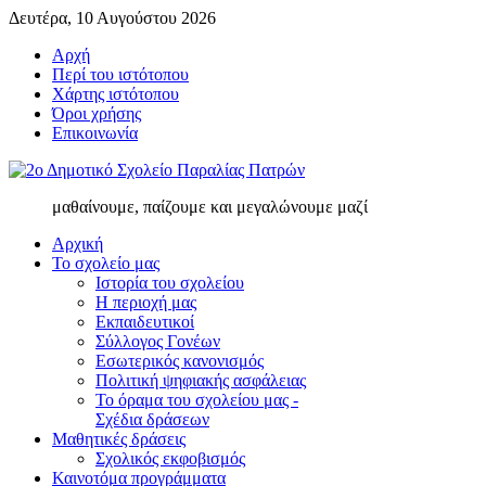
Δευτέρα, 10 Αυγούστου 2026
Αρχή
Περί του ιστότοπου
Χάρτης ιστότοπου
Όροι χρήσης
Επικοινωνία
μαθαίνουμε, παίζουμε και μεγαλώνουμε μαζί
Αρχική
Το σχολείο μας
Ιστορία του σχολείου
Η περιοχή μας
Εκπαιδευτικοί
Σύλλογος Γονέων
Εσωτερικός κανονισμός
Πολιτική ψηφιακής ασφάλειας
Το όραμα του σχολείου μας -
Σχέδια δράσεων
Μαθητικές δράσεις
Σχολικός εκφοβισμός
Καινοτόμα προγράμματα